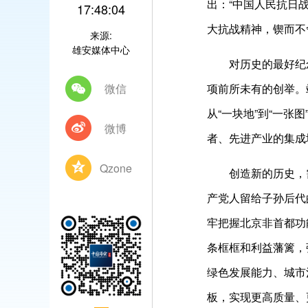
出：“中国人民抗日
17:48:04
大抗战精神，锲而不
来源:
雄安媒体中心
对历史的最好纪
微信
项前所未有的创举。
从“一块地”到“一
微博
者、先进产业的集成
Qzone
创造新的历史，
产党人留给子孙后代
牢把握北京非首都功
条框框和利益藩篱，
绿色发展能力、城市
板，实现更高质量、