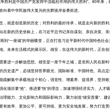
战争胜利是中国共产党发挥中流砥柱作用的伟大胜利”。80年来
舍向着中华民族伟大复兴的光辉彼岸奋勇前进。
念，就是创造新的历史；对胜利的最好传承，就是走向新的胜利
站在新的历史坐标上，在习近平总书记亲自谋划、亲自决策、亲
张图”再到“一座城”的华丽蝶变，正在打造习近平新时代中国特色
地、未来生活模式的展示区。雄安，在这伟大的新时代，正在创
需要进一步解放思想。雄安是一座千年之城，是党和人民在新时
的历史遗产，必须坚持世界眼光、国际标准、中国特色、高点定
能疏解集中承载地这个初心，强党性、增素养、提境界，坚持敢
强化项目要“抢”、推进要“快”的理念，加速增强经济实力、人
治理能力、文化影响力和国际影响力，聚力创造“雄安质量”、建设
更有效率、更加公平、更可持续、更为安全地发展，努力打造贯