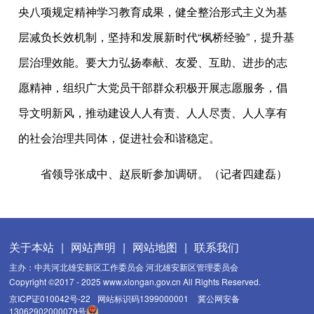
央八项规定精神学习教育成果，健全整治形式主义为基
层减负长效机制，坚持和发展新时代“枫桥经验”，提升基
层治理效能。要大力弘扬奉献、友爱、互助、进步的志
愿精神，组织广大党员干部群众积极开展志愿服务，倡
导文明新风，推动建设人人有责、人人尽责、人人享有
的社会治理共同体，促进社会和谐稳定。
省领导张成中、赵辰昕参加调研。（记者四建磊）
关于本站
|
网站声明
|
网站地图
|
联系我们
主办：中共河北雄安新区工作委员会 河北雄安新区管理委员会
Copyright ©2017 - 2025 www.xiongan.gov.cn All Rights Reserved.
京ICP证010042号-22
网站标识码1399000001
冀公网安备
13062902000079号