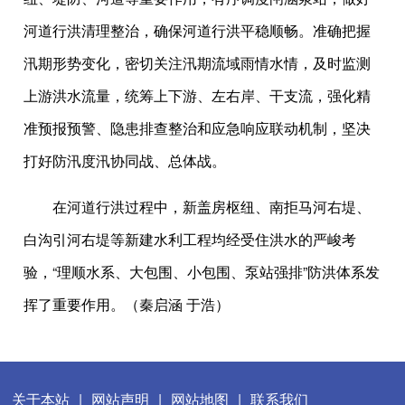
河道行洪清理整治，确保河道行洪平稳顺畅。准确把握
汛期形势变化，密切关注汛期流域雨情水情，及时监测
上游洪水流量，统筹上下游、左右岸、干支流，强化精
准预报预警、隐患排查整治和应急响应联动机制，坚决
打好防汛度汛协同战、总体战。
在河道行洪过程中，新盖房枢纽、南拒马河右堤、
白沟引河右堤等新建水利工程均经受住洪水的严峻考
验，“理顺水系、大包围、小包围、泵站强排”防洪体系发
挥了重要作用。（秦启涵 于浩）
关于本站
|
网站声明
|
网站地图
|
联系我们