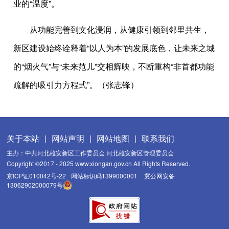
业的“温度”。
从功能完善到文化浸润，从健康引领到邻里共生，
新区建设始终诠释着“以人为本”的发展底色，让未来之城
的“烟火气”与“未来范儿”交相辉映，不断重构“非首都功能
疏解的吸引力方程式”。（张志锋）
关于本站
|
网站声明
|
网站地图
|
联系我们
主办：中共河北雄安新区工作委员会 河北雄安新区管理委员会
Copyright ©2017 - 2025 www.xiongan.gov.cn All Rights Reserved.
京ICP证010042号-22
网站标识码1399000001
冀公网安备
13062902000079号