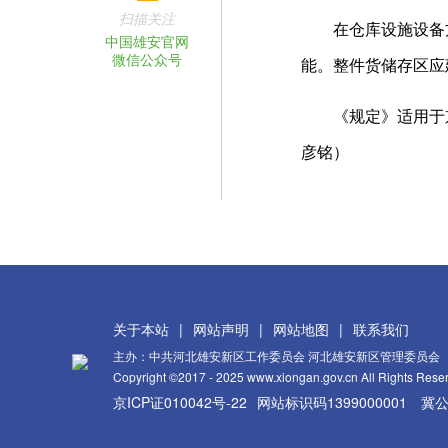
扫描关注
在仓库设施设备方
中国雄安官网
微信公众号
能。整件货储存区应
《规定》适用于京津
彦铭）
关于本站
|
网站声明
|
网站地图
|
联系我们
主办：中共河北雄安新区工作委员会 河北雄安新区管理委员会
Copyright ©2017 - 2025 www.xiongan.gov.cn All Rights Rese
京ICP证010042号-22
网站标识码1399000001
冀公