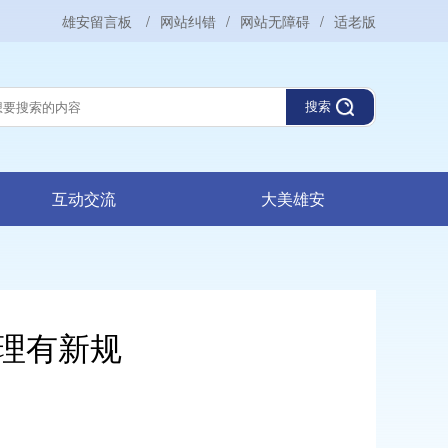
雄安留言板
/
网站纠错
/
网站无障碍
/
适老版
搜索
互动交流
大美雄安
理有新规