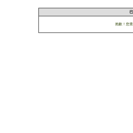
已
抱歉！您查